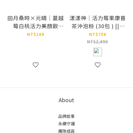
田月桑時×元晴｜蔓越
漾漾神｜活力莓果康普
莓白桃活力美顏飲
茶沖泡粉 (30包 ) ||||
（限定聯名）
福利品 |||| 於
NT$169
NT$756
2026.10.15 到期
NT$2,490
About
品牌故事
永續守護
團隊成員