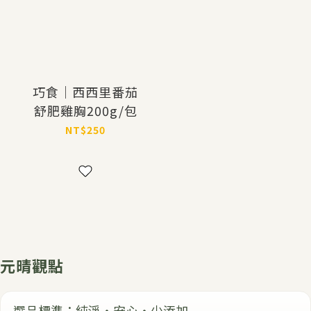
巧食｜西西里番茄
舒肥雞胸200g/包
NT$250
元晴觀點
選品標準：純淨・安心・少添加