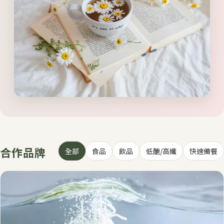
合作品牌
全部
食品
飲品
低醣/高纖
快速備餐