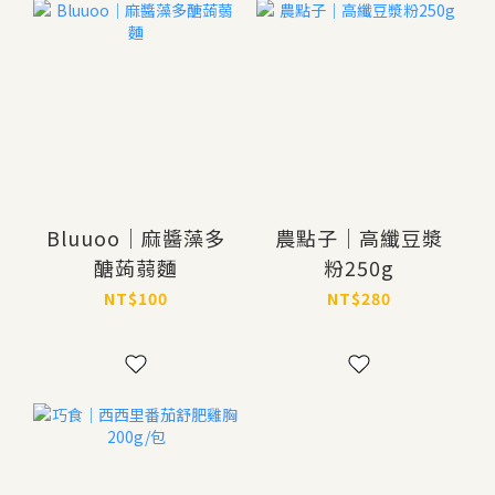
Bluuoo｜麻醬藻多
農點子｜高纖豆漿
醣蒟蒻麵
粉250g
NT$100
NT$280