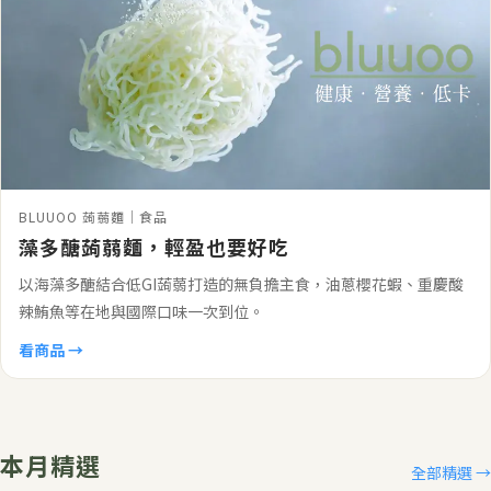
BLUUOO 蒟蒻麵｜食品
藻多醣蒟蒻麵，輕盈也要好吃
以海藻多醣結合低GI蒟蒻打造的無負擔主食，油蔥櫻花蝦、重慶酸
辣鮪魚等在地與國際口味一次到位。
看商品 →
本月精選
全部精選 →