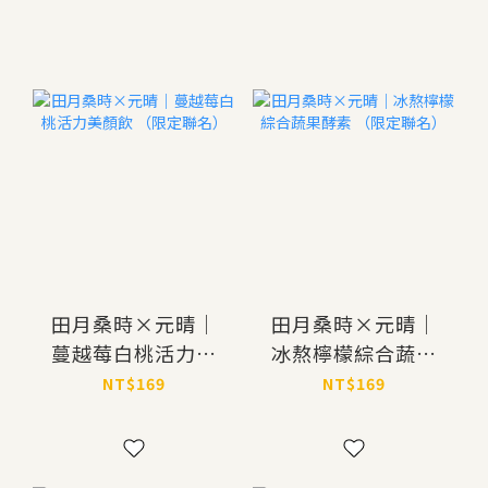
田月桑時×元晴｜
田月桑時×元晴｜
蔓越莓白桃活力美
冰熬檸檬綜合蔬果
顏飲 （限定聯名）
酵素 （限定聯名）
NT$169
NT$169