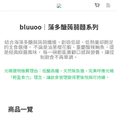
bluuoo｜藻多醣蒟蒻麵系列
結合海藻多醣與蒟蒻纖維，創造低碳、低熱量卻飽足
的主食選擇。 不論是油蔥櫻花蝦、重慶酸辣鮪魚，還
是經典麻醬風味， 每一碗都能兼顧口感與營養，讓控
制飲食不再單調。
元晴選物推薦理由：低醣高纖、天然無負擔，完美呼應元晴
「輕盈食力」理念，讓飲食管理變得更愉悅與可持續。
商品一覽