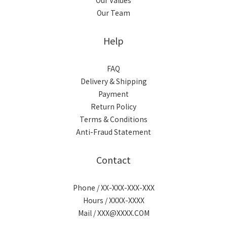
Our Values
Our Team
Help
FAQ
Delivery & Shipping
Payment
Return Policy
Terms & Conditions
Anti-Fraud Statement
Contact
Phone / XX-XXX-XXX-XXX
Hours / XXXX-XXXX
Mail / XXX@XXXX.COM