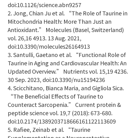
doi:10.1126/science.abn9257
2. Jong, Chian Ju et al. “The Role of Taurine in
Mitochondria Health: More Than Just an
Antioxidant.” Molecules (Basel, Switzerland)
vol. 26,16 4913. 13 Aug. 2021,
doi:10.3390/molecules26164913
3. Santulli, Gaetano et al. “Functional Role of
Taurine in Aging and Cardiovascular Health: An
Updated Overview.” Nutrients vol. 15,19 4236.
30 Sep. 2023, doi:10.3390/nu15194236
4. Scicchitano, Bianca Maria, and Gigliola Sica.
“The Beneficial Effects of Taurine to
Counteract Sarcopenia.” Current protein &
peptide science vol. 19,7 (2018): 673-680.
doi:10.2174/1389203718666161122113609
5. Rafiee, Zeinab et al. “Taurine
Supplementation as a Neuroprotective