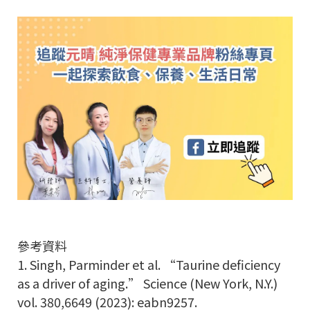
參考資料
1. Singh, Parminder et al. “Taurine deficiency
as a driver of aging.” Science (New York, N.Y.)
vol. 380,6649 (2023): eabn9257.