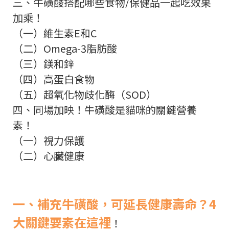
三、牛磺酸搭配哪些食物/保健品一起吃效果
加乘！
（一）維生素E和C
（二）Omega-3脂肪酸
（三）鎂和鋅
（四）高蛋白食物
（五）超氧化物歧化酶（SOD）
四、同場加映！牛磺酸是貓咪的關鍵營養
素！
（一）視力保護
（二）心臟健康
一、補充牛磺酸，可延長健康壽命？4
大關鍵要素在這裡
！