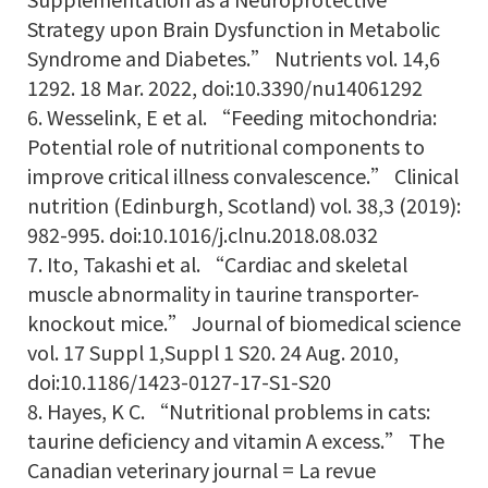
Strategy upon Brain Dysfunction in Metabolic
Syndrome and Diabetes.” Nutrients vol. 14,6
1292. 18 Mar. 2022, doi:10.3390/nu14061292
6. Wesselink, E et al. “Feeding mitochondria:
Potential role of nutritional components to
improve critical illness convalescence.” Clinical
nutrition (Edinburgh, Scotland) vol. 38,3 (2019):
982-995. doi:10.1016/j.clnu.2018.08.032
7. Ito, Takashi et al. “Cardiac and skeletal
muscle abnormality in taurine transporter-
knockout mice.” Journal of biomedical science
vol. 17 Suppl 1,Suppl 1 S20. 24 Aug. 2010,
doi:10.1186/1423-0127-17-S1-S20
8. Hayes, K C. “Nutritional problems in cats:
taurine deficiency and vitamin A excess.” The
Canadian veterinary journal = La revue